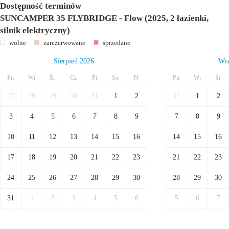
Dostępność terminów
SUNCAMPER 35 FLYBRIDGE - Flow (2025, 2 łazienki,
silnik elektryczny)
wolne
zarezerwowane
sprzedane
Sierpień 2026
Wrz
Pn
Wt
Śr
Cz
Pt
So
N
Pn
Wt
Śr
27
28
29
30
31
1
2
31
1
2
3
4
5
6
7
8
9
7
8
9
10
11
12
13
14
15
16
14
15
16
17
18
19
20
21
22
23
21
22
23
24
25
26
27
28
29
30
28
29
30
31
1
2
3
4
5
6
5
6
7