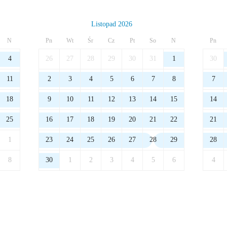
Listopad 2026
N
Pn
Wt
Śr
Cz
Pt
So
N
Pn
4
26
27
28
29
30
31
1
30
11
2
3
4
5
6
7
8
7
18
9
10
11
12
13
14
15
14
25
16
17
18
19
20
21
22
21
1
23
24
25
26
27
28
29
28
8
30
1
2
3
4
5
6
4