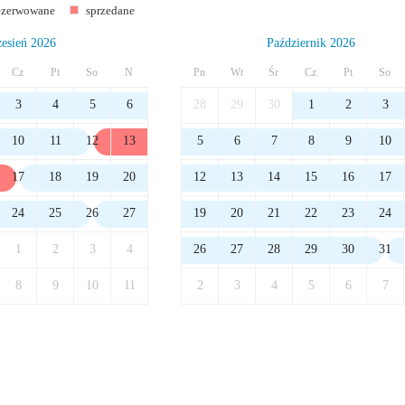
ezerwowane
sprzedane
esień 2026
Październik 2026
Cz
Pt
So
N
Pn
Wt
Śr
Cz
Pt
So
3
4
5
6
28
29
30
1
2
3
10
11
12
13
5
6
7
8
9
10
17
18
19
20
12
13
14
15
16
17
24
25
26
27
19
20
21
22
23
24
1
2
3
4
26
27
28
29
30
31
8
9
10
11
2
3
4
5
6
7