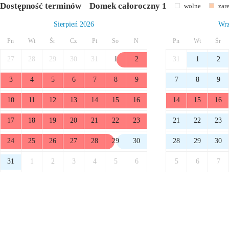
Dostępność terminów
Domek całoroczny 1
wolne
zar
Sierpień 2026
Wrz
Pn
Wt
Śr
Cz
Pt
So
N
Pn
Wt
Śr
27
28
29
30
31
1
2
31
1
2
3
4
5
6
7
8
9
7
8
9
10
11
12
13
14
15
16
14
15
16
17
18
19
20
21
22
23
21
22
23
24
25
26
27
28
29
30
28
29
30
31
1
2
3
4
5
6
5
6
7